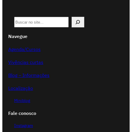
P
e
Navegue
s
q
Agenda/Cursos
u
i
Vivências curtas
s
Blog – Informações
a
r
Localização
Miniblog
Fale conosco
Instagram